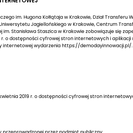
INTERNETOWEJ
czego im. Hugona Kołłątaja w Krakowie, Dział Transferu
Uniwersytetu Jagiellońskiego w Krakowie, Centrum Trans
j im. Stanisława Staszica w Krakowie zobowiązuje się zap
9 r. o dostępności cyfrowej stron internetowych i aplika
 internetowej wydarzenia https://demodayinnowacji.pl/.
kwietnia 2019 r. o dostępności cyfrowej stron internetow
 przeprowadzonej przez podmiot publiczny.