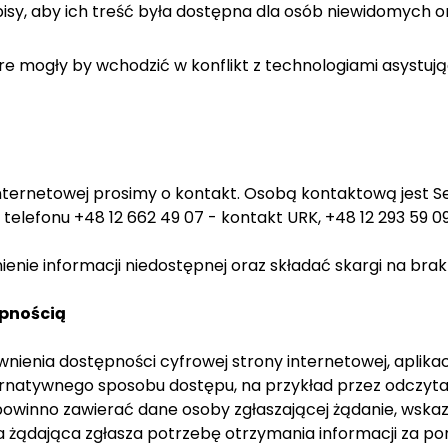
opisy, aby ich treść była dostępna dla osób niewidomych or
óre mogły by wchodzić w konflikt z technologiami asystu
ternetowej prosimy o kontakt. Osobą kontaktową jest Se
lefonu +48 12 662 49 07 - kontakt URK, +48 12 293 59 0
nie informacji niedostępnej oraz składać skargi na bra
ępnością
enia dostępności cyfrowej strony internetowej, aplikacji
ernatywnego sposobu dostępu, na przykład przez odczyt
 powinno zawierać dane osoby zgłaszającej żądanie, wskaz
ba żądająca zgłasza potrzebę otrzymania informacji za